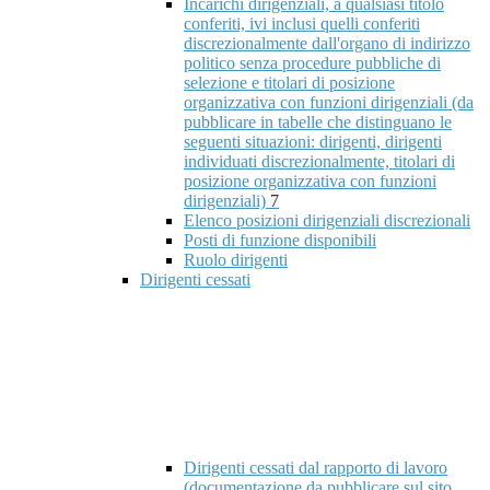
Incarichi dirigenziali, a qualsiasi titolo
conferiti, ivi inclusi quelli conferiti
discrezionalmente dall'organo di indirizzo
politico senza procedure pubbliche di
selezione e titolari di posizione
organizzativa con funzioni dirigenziali (da
pubblicare in tabelle che distinguano le
seguenti situazioni: dirigenti, dirigenti
individuati discrezionalmente, titolari di
posizione organizzativa con funzioni
dirigenziali)
7
Elenco posizioni dirigenziali discrezionali
Posti di funzione disponibili
Ruolo dirigenti
Dirigenti cessati
Dirigenti cessati dal rapporto di lavoro
(documentazione da pubblicare sul sito