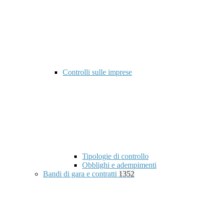
Controlli sulle imprese
Tipologie di controllo
Obblighi e adempimenti
Bandi di gara e contratti
1352