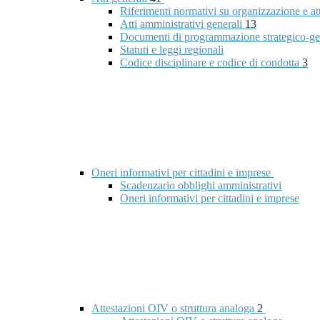
Riferimenti normativi su organizzazione e at
Atti amministrativi generali
13
Documenti di programmazione strategico-ge
Statuti e leggi regionali
Codice disciplinare e codice di condotta
3
Oneri informativi per cittadini e imprese
Scadenzario obblighi amministrativi
Oneri informativi per cittadini e imprese
Attestazioni OIV o struttura analoga
2