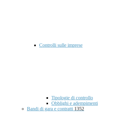
Controlli sulle imprese
Tipologie di controllo
Obblighi e adempimenti
Bandi di gara e contratti
1352