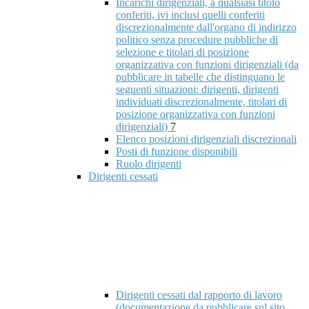
Incarichi dirigenziali, a qualsiasi titolo
conferiti, ivi inclusi quelli conferiti
discrezionalmente dall'organo di indirizzo
politico senza procedure pubbliche di
selezione e titolari di posizione
organizzativa con funzioni dirigenziali (da
pubblicare in tabelle che distinguano le
seguenti situazioni: dirigenti, dirigenti
individuati discrezionalmente, titolari di
posizione organizzativa con funzioni
dirigenziali)
7
Elenco posizioni dirigenziali discrezionali
Posti di funzione disponibili
Ruolo dirigenti
Dirigenti cessati
Dirigenti cessati dal rapporto di lavoro
(documentazione da pubblicare sul sito