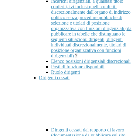
Incarichi dirigenziali, a qualsiasi titolo
conferiti, ivi inclusi quelli conferiti
discrezionalmente dall'organo di indirizzo
politico senza procedure pubbliche di
selezione e titolari di posizione
organizzativa con funzioni dirigenziali (da
pubblicare in tabelle che distinguano le
seguenti situazioni: dirigenti, dirigenti
individuati discrezionalmente, titolari di
posizione organizzativa con funzioni
dirigenziali)
7
Elenco posizioni dirigenziali discrezionali
Posti di funzione disponibili
Ruolo dirigenti
Dirigenti cessati
Dirigenti cessati dal rapporto di lavoro
(documentazione da pubblicare sul sito