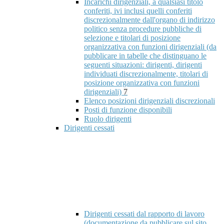
Incarichi dirigenziali, a qualsiasi titolo
conferiti, ivi inclusi quelli conferiti
discrezionalmente dall'organo di indirizzo
politico senza procedure pubbliche di
selezione e titolari di posizione
organizzativa con funzioni dirigenziali (da
pubblicare in tabelle che distinguano le
seguenti situazioni: dirigenti, dirigenti
individuati discrezionalmente, titolari di
posizione organizzativa con funzioni
dirigenziali)
7
Elenco posizioni dirigenziali discrezionali
Posti di funzione disponibili
Ruolo dirigenti
Dirigenti cessati
Dirigenti cessati dal rapporto di lavoro
(documentazione da pubblicare sul sito