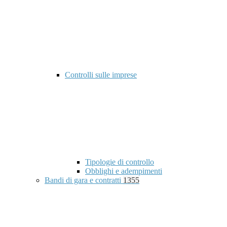
Controlli sulle imprese
Tipologie di controllo
Obblighi e adempimenti
Bandi di gara e contratti
1355