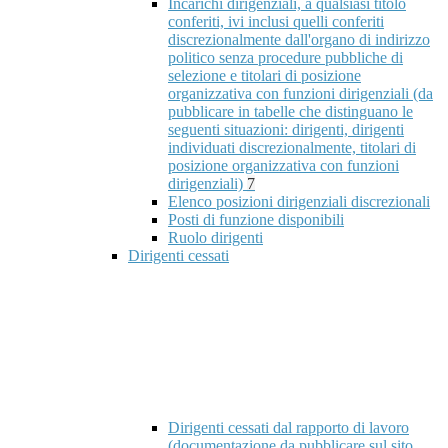
Incarichi dirigenziali, a qualsiasi titolo
conferiti, ivi inclusi quelli conferiti
discrezionalmente dall'organo di indirizzo
politico senza procedure pubbliche di
selezione e titolari di posizione
organizzativa con funzioni dirigenziali (da
pubblicare in tabelle che distinguano le
seguenti situazioni: dirigenti, dirigenti
individuati discrezionalmente, titolari di
posizione organizzativa con funzioni
dirigenziali)
7
Elenco posizioni dirigenziali discrezionali
Posti di funzione disponibili
Ruolo dirigenti
Dirigenti cessati
Dirigenti cessati dal rapporto di lavoro
(documentazione da pubblicare sul sito