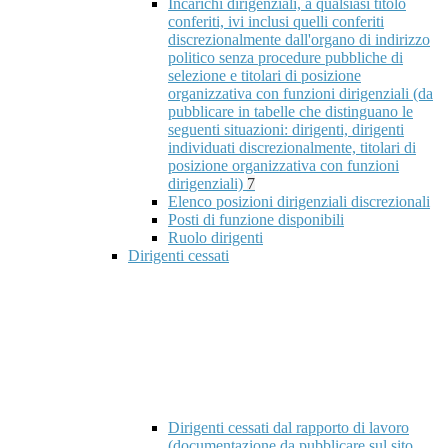
Incarichi dirigenziali, a qualsiasi titolo
conferiti, ivi inclusi quelli conferiti
discrezionalmente dall'organo di indirizzo
politico senza procedure pubbliche di
selezione e titolari di posizione
organizzativa con funzioni dirigenziali (da
pubblicare in tabelle che distinguano le
seguenti situazioni: dirigenti, dirigenti
individuati discrezionalmente, titolari di
posizione organizzativa con funzioni
dirigenziali)
7
Elenco posizioni dirigenziali discrezionali
Posti di funzione disponibili
Ruolo dirigenti
Dirigenti cessati
Dirigenti cessati dal rapporto di lavoro
(documentazione da pubblicare sul sito