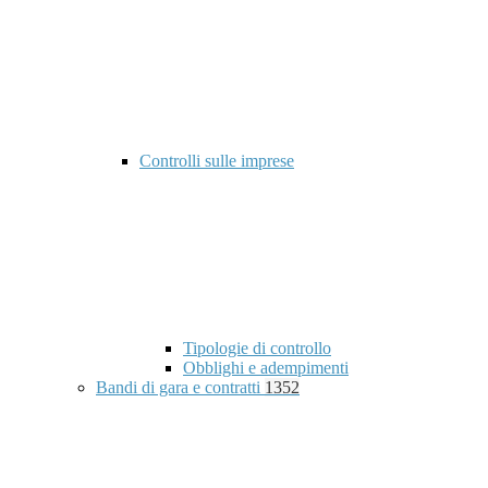
Controlli sulle imprese
Tipologie di controllo
Obblighi e adempimenti
Bandi di gara e contratti
1352