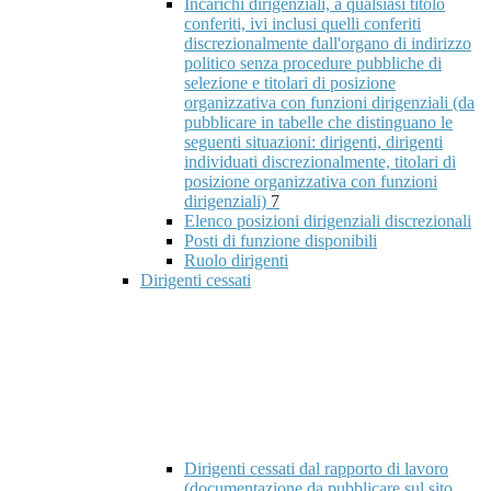
Incarichi dirigenziali, a qualsiasi titolo
conferiti, ivi inclusi quelli conferiti
discrezionalmente dall'organo di indirizzo
politico senza procedure pubbliche di
selezione e titolari di posizione
organizzativa con funzioni dirigenziali (da
pubblicare in tabelle che distinguano le
seguenti situazioni: dirigenti, dirigenti
individuati discrezionalmente, titolari di
posizione organizzativa con funzioni
dirigenziali)
7
Elenco posizioni dirigenziali discrezionali
Posti di funzione disponibili
Ruolo dirigenti
Dirigenti cessati
Dirigenti cessati dal rapporto di lavoro
(documentazione da pubblicare sul sito