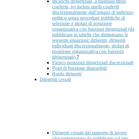
Incarichi dirigenziali, a qualsiasi titolo
conferiti, ivi inclusi quelli conferiti
discrezionalmente dall'organo di indirizzo
politico senza procedure pubbliche di
selezione e titolari di posizione
organizzativa con funzioni dirigenziali (da
pubblicare in tabelle che distinguano le
seguenti situazioni: dirigenti, dirigenti
individuati discrezionalmente, titolari di
posizione organizzativa con funzioni
dirigenziali)
7
Elenco posizioni dirigenziali discrezionali
Posti di funzione disponibili
Ruolo dirigenti
Dirigenti cessati
Dirigenti cessati dal rapporto di lavoro
(documentazione da pubblicare sul sito