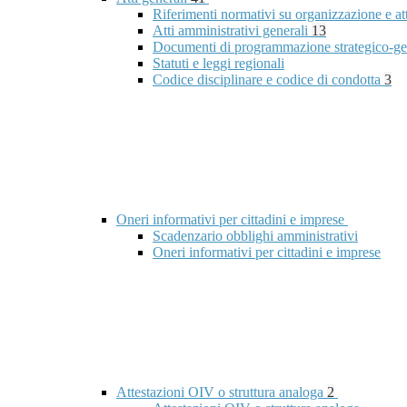
Riferimenti normativi su organizzazione e at
Atti amministrativi generali
13
Documenti di programmazione strategico-ge
Statuti e leggi regionali
Codice disciplinare e codice di condotta
3
Oneri informativi per cittadini e imprese
Scadenzario obblighi amministrativi
Oneri informativi per cittadini e imprese
Attestazioni OIV o struttura analoga
2