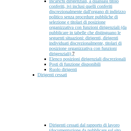
Incarichi dirigenziali, a qualsiasi titolo
conferiti, ivi inclusi quelli conferiti
discrezionalmente dall'organo di indirizzo
politico senza procedure pubbliche di
selezione e titolari di posizione
organizzativa con funzioni dirigenziali (da
pubblicare in tabelle che distinguano le
seguenti situazioni: dirigenti, dirigenti
individuati discrezionalmente, titolari di
posizione organizzativa con funzioni
dirigenziali)
7
Elenco posizioni dirigenziali discrezionali
Posti di funzione disponibili
Ruolo dirigenti
Dirigenti cessati
Dirigenti cessati dal rapporto di lavoro
(documentazione da pubblicare sul sito