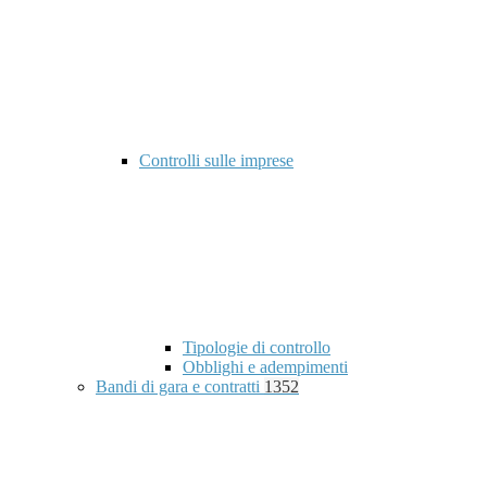
Controlli sulle imprese
Tipologie di controllo
Obblighi e adempimenti
Bandi di gara e contratti
1352