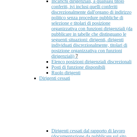
Incarichi dirigenziali, a qualsiasi titolo
conferiti, ivi inclusi quelli conferiti
discrezionalmente dall'organo di indirizzo
politico senza procedure pubbliche di
selezione e titolari di posizione
organizzativa con funzioni dirigenziali (da
pubblicare in tabelle che distinguano le
seguenti situazioni: dirigenti, dirigenti
individuati discrezionalmente, titolari di
posizione organizzativa con funzioni
dirigenziali)
7
Elenco posizioni dirigenziali discrezionali
Posti di funzione disponibili
Ruolo dirigenti
Dirigenti cessati
Dirigenti cessati dal rapporto di lavoro
(documentazione da pubblicare sul sito