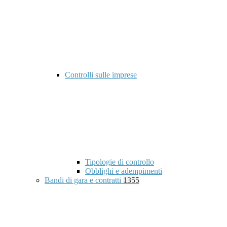
Controlli sulle imprese
Tipologie di controllo
Obblighi e adempimenti
Bandi di gara e contratti
1355