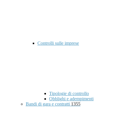
Controlli sulle imprese
Tipologie di controllo
Obblighi e adempimenti
Bandi di gara e contratti
1355