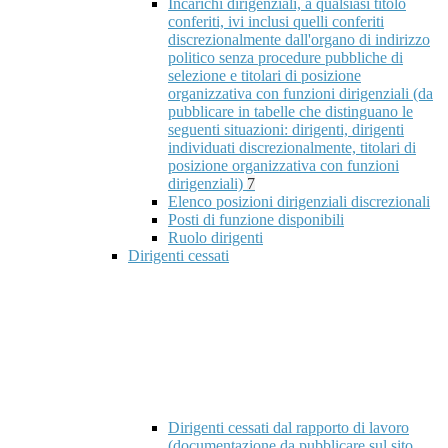
Incarichi dirigenziali, a qualsiasi titolo
conferiti, ivi inclusi quelli conferiti
discrezionalmente dall'organo di indirizzo
politico senza procedure pubbliche di
selezione e titolari di posizione
organizzativa con funzioni dirigenziali (da
pubblicare in tabelle che distinguano le
seguenti situazioni: dirigenti, dirigenti
individuati discrezionalmente, titolari di
posizione organizzativa con funzioni
dirigenziali)
7
Elenco posizioni dirigenziali discrezionali
Posti di funzione disponibili
Ruolo dirigenti
Dirigenti cessati
Dirigenti cessati dal rapporto di lavoro
(documentazione da pubblicare sul sito