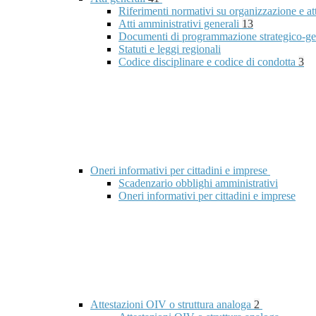
Riferimenti normativi su organizzazione e at
Atti amministrativi generali
13
Documenti di programmazione strategico-ge
Statuti e leggi regionali
Codice disciplinare e codice di condotta
3
Oneri informativi per cittadini e imprese
Scadenzario obblighi amministrativi
Oneri informativi per cittadini e imprese
Attestazioni OIV o struttura analoga
2