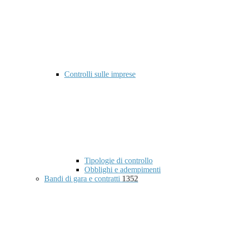
Controlli sulle imprese
Tipologie di controllo
Obblighi e adempimenti
Bandi di gara e contratti
1352