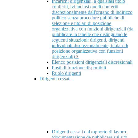
Incarichi dirigenziali, a qualsiasi titolo
conferiti, ivi inclusi quelli conferiti
discrezionalmente dall'organo di indirizzo
politico senza procedure pubbliche di
selezione e titolari di posizione
organizzativa con funzioni dirigenziali (da
pubblicare in tabelle che distinguano le
seguenti situazioni: dirigenti, dirigenti
individuati discrezionalmente, titolari di
posizione organizzativa con funzioni
dirigenziali)
7
Elenco posizioni dirigenziali discrezionali
Posti di funzione disponibili
Ruolo dirigenti
Dirigenti cessati
Dirigenti cessati dal rapporto di lavoro
(documentazione da pubblicare sul sito