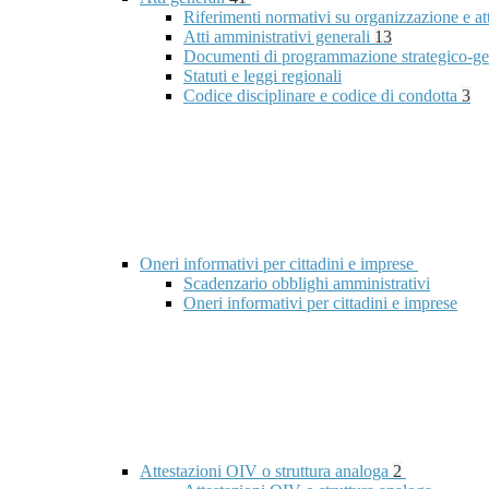
Riferimenti normativi su organizzazione e at
Atti amministrativi generali
13
Documenti di programmazione strategico-ge
Statuti e leggi regionali
Codice disciplinare e codice di condotta
3
Oneri informativi per cittadini e imprese
Scadenzario obblighi amministrativi
Oneri informativi per cittadini e imprese
Attestazioni OIV o struttura analoga
2