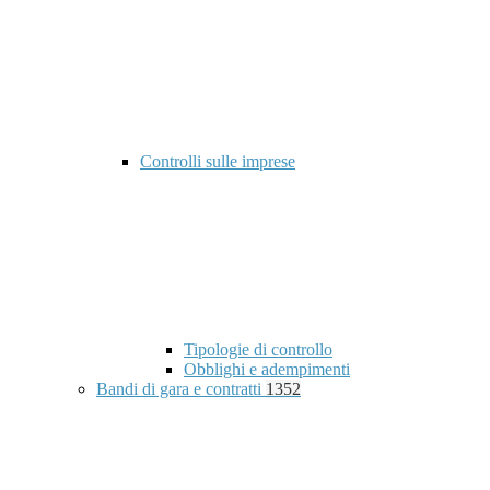
Controlli sulle imprese
Tipologie di controllo
Obblighi e adempimenti
Bandi di gara e contratti
1352