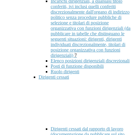
Incarichi dirigenziali, a qualsiasi titolo
conferiti, ivi inclusi quelli conferiti
discrezionalmente dall'organo di indirizzo
politico senza procedure pubbliche di
selezione e titolari di posizione
organizzativa con funzioni dirigenziali (da
pubblicare in tabelle che distinguano le
seguenti situazioni: dirigenti, dirigenti
individuati discrezionalmente, titolari di
posizione organizzativa con funzioni
dirigenziali)
7
Elenco posizioni dirigenziali discrezionali
Posti di funzione disponibili
Ruolo dirigenti
Dirigenti cessati
Dirigenti cessati dal rapporto di lavoro
(documentazione da pubblicare sul sito