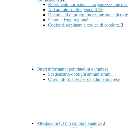
Riferimenti normativi su organizzazione e at
Atti amministrativi generali
13
Documenti di programmazione strategico-ge
Statuti e leggi regionali
Codice disciplinare e codice di condotta
3
Oneri informativi per cittadini e imprese
Scadenzario obblighi amministrativi
Oneri informativi per cittadini e imprese
Attestazioni OIV o struttura analoga
2