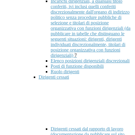
Incarichi dirigenziali, a qualsiasi titolo
conferiti, ivi inclusi quelli conferiti
discrezionalmente dall'organo di indirizzo
politico senza procedure pubbliche di
selezione e titolari di posizione
organizzativa con funzioni dirigenziali (da
pubblicare in tabelle che distinguano le
seguenti situazioni: dirigenti, dirigenti
individuati discrezionalmente, titolari di
posizione organizzativa con funzioni
dirigenziali)
7
Elenco posizioni dirigenziali discrezionali
Posti di funzione disponibili
Ruolo dirigenti
Dirigenti cessati
Dirigenti cessati dal rapporto di lavoro
(documentazione da pubblicare sul sito