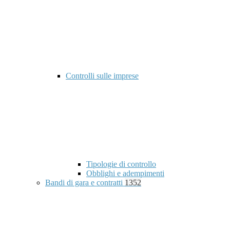
Controlli sulle imprese
Tipologie di controllo
Obblighi e adempimenti
Bandi di gara e contratti
1352