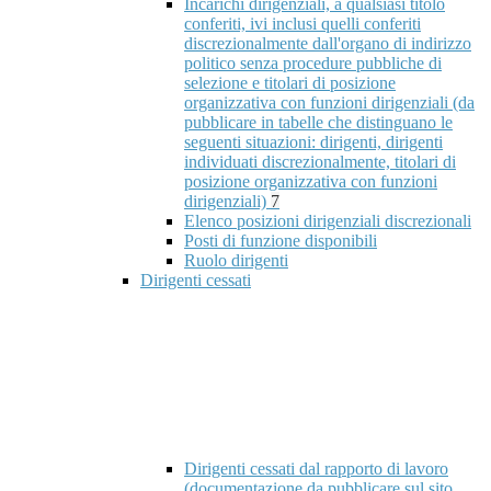
Incarichi dirigenziali, a qualsiasi titolo
conferiti, ivi inclusi quelli conferiti
discrezionalmente dall'organo di indirizzo
politico senza procedure pubbliche di
selezione e titolari di posizione
organizzativa con funzioni dirigenziali (da
pubblicare in tabelle che distinguano le
seguenti situazioni: dirigenti, dirigenti
individuati discrezionalmente, titolari di
posizione organizzativa con funzioni
dirigenziali)
7
Elenco posizioni dirigenziali discrezionali
Posti di funzione disponibili
Ruolo dirigenti
Dirigenti cessati
Dirigenti cessati dal rapporto di lavoro
(documentazione da pubblicare sul sito