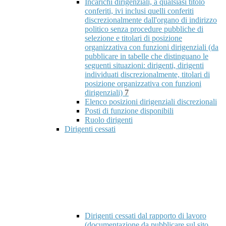
Incarichi dirigenziali, a qualsiasi titolo
conferiti, ivi inclusi quelli conferiti
discrezionalmente dall'organo di indirizzo
politico senza procedure pubbliche di
selezione e titolari di posizione
organizzativa con funzioni dirigenziali (da
pubblicare in tabelle che distinguano le
seguenti situazioni: dirigenti, dirigenti
individuati discrezionalmente, titolari di
posizione organizzativa con funzioni
dirigenziali)
7
Elenco posizioni dirigenziali discrezionali
Posti di funzione disponibili
Ruolo dirigenti
Dirigenti cessati
Dirigenti cessati dal rapporto di lavoro
(documentazione da pubblicare sul sito