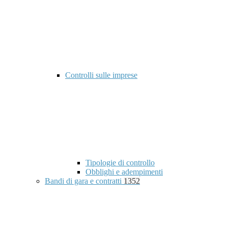
Controlli sulle imprese
Tipologie di controllo
Obblighi e adempimenti
Bandi di gara e contratti
1352