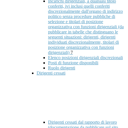
Incarichi dirigenziali, a qualsiasi titolo
conferiti, ivi inclusi quelli conferiti
discrezionalmente dall'organo di indirizzo
politico senza procedure pubbliche di
selezione e titolari di posizione
organizzativa con funzioni dirigenziali (da
pubblicare in tabelle che distinguano le
seguenti situazioni: dirigenti, dirigenti
individuati discrezionalmente, titolari di
posizione organizzativa con funzioni
dirigenziali)
7
Elenco posizioni dirigenziali discrezionali
Posti di funzione disponibili
Ruolo dirigenti
Dirigenti cessati
Dirigenti cessati dal rapporto di lavoro
(documentazione da pubblicare sul sito