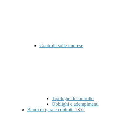
Controlli sulle imprese
Tipologie di controllo
Obblighi e adempimenti
Bandi di gara e contratti
1352