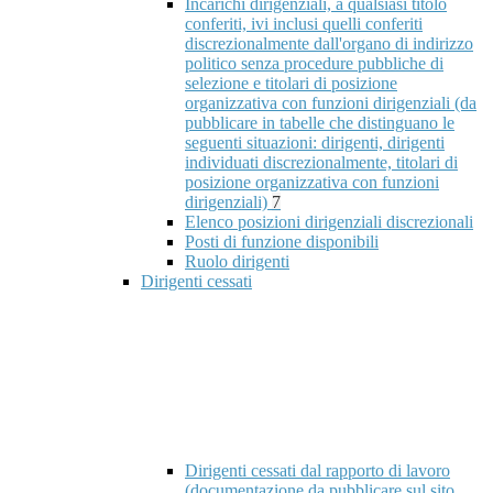
Incarichi dirigenziali, a qualsiasi titolo
conferiti, ivi inclusi quelli conferiti
discrezionalmente dall'organo di indirizzo
politico senza procedure pubbliche di
selezione e titolari di posizione
organizzativa con funzioni dirigenziali (da
pubblicare in tabelle che distinguano le
seguenti situazioni: dirigenti, dirigenti
individuati discrezionalmente, titolari di
posizione organizzativa con funzioni
dirigenziali)
7
Elenco posizioni dirigenziali discrezionali
Posti di funzione disponibili
Ruolo dirigenti
Dirigenti cessati
Dirigenti cessati dal rapporto di lavoro
(documentazione da pubblicare sul sito