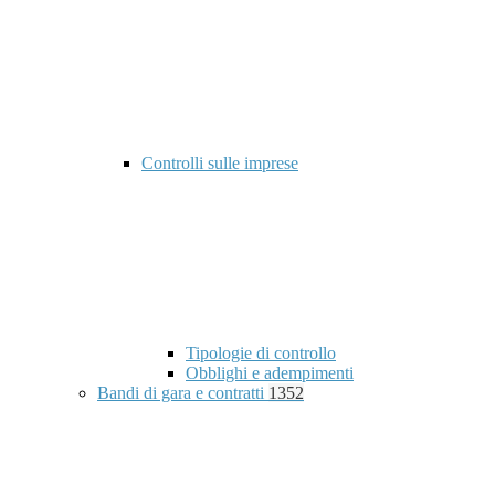
Controlli sulle imprese
Tipologie di controllo
Obblighi e adempimenti
Bandi di gara e contratti
1352