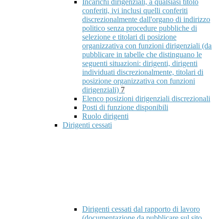
Incarichi dirigenziali, a qualsiasi titolo
conferiti, ivi inclusi quelli conferiti
discrezionalmente dall'organo di indirizzo
politico senza procedure pubbliche di
selezione e titolari di posizione
organizzativa con funzioni dirigenziali (da
pubblicare in tabelle che distinguano le
seguenti situazioni: dirigenti, dirigenti
individuati discrezionalmente, titolari di
posizione organizzativa con funzioni
dirigenziali)
7
Elenco posizioni dirigenziali discrezionali
Posti di funzione disponibili
Ruolo dirigenti
Dirigenti cessati
Dirigenti cessati dal rapporto di lavoro
(documentazione da pubblicare sul sito