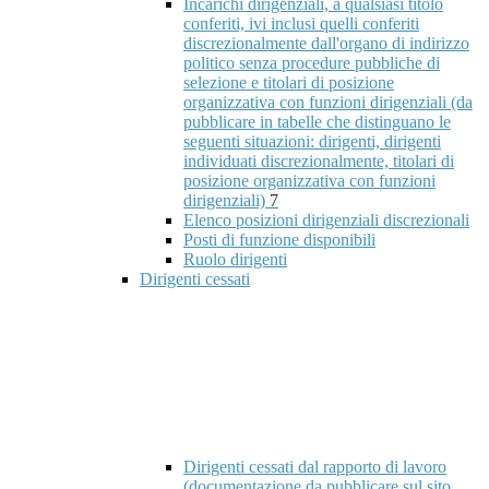
Incarichi dirigenziali, a qualsiasi titolo
conferiti, ivi inclusi quelli conferiti
discrezionalmente dall'organo di indirizzo
politico senza procedure pubbliche di
selezione e titolari di posizione
organizzativa con funzioni dirigenziali (da
pubblicare in tabelle che distinguano le
seguenti situazioni: dirigenti, dirigenti
individuati discrezionalmente, titolari di
posizione organizzativa con funzioni
dirigenziali)
7
Elenco posizioni dirigenziali discrezionali
Posti di funzione disponibili
Ruolo dirigenti
Dirigenti cessati
Dirigenti cessati dal rapporto di lavoro
(documentazione da pubblicare sul sito