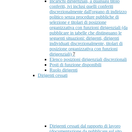
Incarichi dirigenziali, a qualsiasi titolo
conferiti, ivi inclusi quelli conferiti
discrezionalmente dall'organo di indirizzo
politico senza procedure pubbliche di
selezione e titolari di posizione
organizzativa con funzioni dirigenziali (da
pubblicare in tabelle che distinguano le
seguenti situazioni: dirigenti, dirigenti
individuati discrezionalmente, titolari di
posizione organizzativa con funzioni
dirigenziali)
7
Elenco posizioni dirigenziali discrezionali
Posti di funzione disponibili
Ruolo dirigenti
Dirigenti cessati
Dirigenti cessati dal rapporto di lavoro
(documentazione da pubblicare sul sito