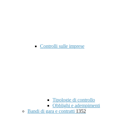
Controlli sulle imprese
Tipologie di controllo
Obblighi e adempimenti
Bandi di gara e contratti
1352