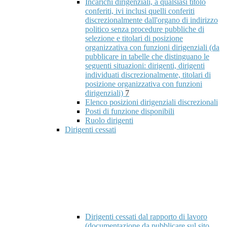
Incarichi dirigenziali, a qualsiasi titolo
conferiti, ivi inclusi quelli conferiti
discrezionalmente dall'organo di indirizzo
politico senza procedure pubbliche di
selezione e titolari di posizione
organizzativa con funzioni dirigenziali (da
pubblicare in tabelle che distinguano le
seguenti situazioni: dirigenti, dirigenti
individuati discrezionalmente, titolari di
posizione organizzativa con funzioni
dirigenziali)
7
Elenco posizioni dirigenziali discrezionali
Posti di funzione disponibili
Ruolo dirigenti
Dirigenti cessati
Dirigenti cessati dal rapporto di lavoro
(documentazione da pubblicare sul sito