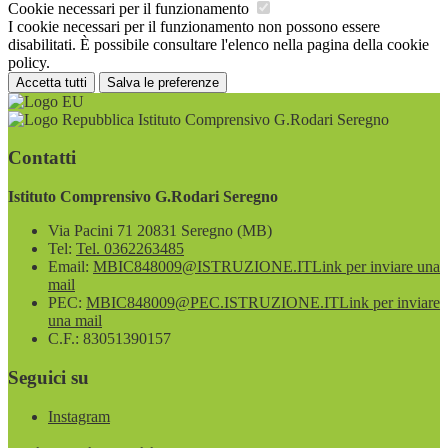
Cookie necessari per il funzionamento
I cookie necessari per il funzionamento non possono essere
disabilitati. È possibile consultare l'elenco nella pagina della cookie
policy.
Accetta tutti
Salva le preferenze
Istituto Comprensivo G.Rodari Seregno
Contatti
Istituto Comprensivo G.Rodari Seregno
Via Pacini 71 20831 Seregno (MB)
Tel:
Tel. 0362263485
Email:
MBIC848009@ISTRUZIONE.IT
Link per inviare una
mail
PEC:
MBIC848009@PEC.ISTRUZIONE.IT
Link per inviare
una mail
C.F.: 83051390157
Seguici su
Instagram