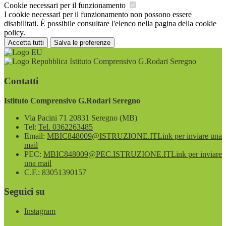
Cookie necessari per il funzionamento
I cookie necessari per il funzionamento non possono essere
disabilitati. È possibile consultare l'elenco nella pagina della cookie
policy.
Accetta tutti
Salva le preferenze
Istituto Comprensivo G.Rodari Seregno
Contatti
Istituto Comprensivo G.Rodari Seregno
Via Pacini 71 20831 Seregno (MB)
Tel:
Tel. 0362263485
Email:
MBIC848009@ISTRUZIONE.IT
Link per inviare una
mail
PEC:
MBIC848009@PEC.ISTRUZIONE.IT
Link per inviare
una mail
C.F.: 83051390157
Seguici su
Instagram