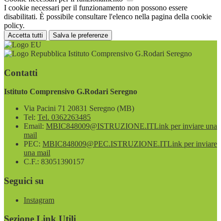
I cookie necessari per il funzionamento non possono essere
disabilitati. È possibile consultare l'elenco nella pagina della cookie
policy.
Accetta tutti
Salva le preferenze
Istituto Comprensivo G.Rodari Seregno
Contatti
Istituto Comprensivo G.Rodari Seregno
Via Pacini 71 20831 Seregno (MB)
Tel:
Tel. 0362263485
Email:
MBIC848009@ISTRUZIONE.IT
Link per inviare una
mail
PEC:
MBIC848009@PEC.ISTRUZIONE.IT
Link per inviare
una mail
C.F.: 83051390157
Seguici su
Instagram
Sezione Link Utili