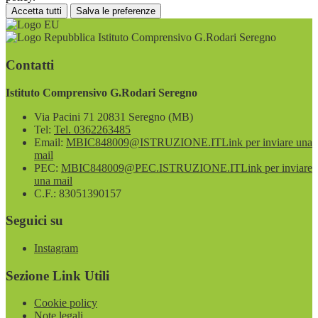
Accetta tutti
Salva le preferenze
Istituto Comprensivo G.Rodari Seregno
Contatti
Istituto Comprensivo G.Rodari Seregno
Via Pacini 71 20831 Seregno (MB)
Tel:
Tel. 0362263485
Email:
MBIC848009@ISTRUZIONE.IT
Link per inviare una
mail
PEC:
MBIC848009@PEC.ISTRUZIONE.IT
Link per inviare
una mail
C.F.: 83051390157
Seguici su
Instagram
Sezione Link Utili
Cookie policy
Note legali