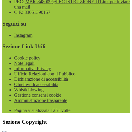
PEC:
MBIC848009@PEC.ISTRUZIONE.IT
Link per inviare
una mail
C.F.: 83051390157
Seguici su
Instagram
Sezione Link Utili
Cookie policy
Note legali
Informativa Privacy
Ufficio Relazioni con il Pubblico
Dichiarazione di accessibilità
Obiettivi di accessibilità
Whistleblowing
Gestione consensi cookie
Amministrazione trasparente
Pagina visualizzata
1251
volte
Sezione Copyright