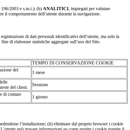
. 196/2003 e s.m.i.); (b)
ANALITICI
, impiegati per valutare
are il comportamento dell’utente durante la navigazione.
strazione di dati personali identificativi dell’utente, ma solo la
fine di elaborare statistiche aggregate sull’uso del Sito.
TEMPO DI CONSERVAZIONE COOKIE
tazione del
1 mese
delle
Sessione
ieste del client.
re di contare
1 giorno
pedendone l’installazione; (ii) eliminare dal proprio browser i cookie
to. L’utente può trovare informazioni su come gestire i cookie tramite il