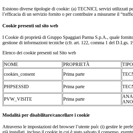
Esistono diverse tipologie di cookie: (a) TECNICI, servizi utilizzati pe
l’efficacia di un servizio fornito o per contribuire a misurarne il “traffic
Cookie presenti sul sito web
I Cookie di proprietà di Gruppo Spaggiari Parma S.p.A., quale fornito
gestione di informazioni tecniche (cfr. art. 122, comma 1 del D.Lgs. 196/
Elenco dei cookie presenti sul Sito web
NOME
PROPRIETÀ
TIP
cookies_consent
Prima parte
TEC
PHPSESSID
Prima parte
TEC
ANA
PVW_VISITE
Prima parte
ANO
Modalità per disabilitare/cancellare i cookie
Attraverso le impostazioni del browser l’utente può: (i) gestire le pref
già installati, incluso il cookie in cui è stato salvato il consenso, even