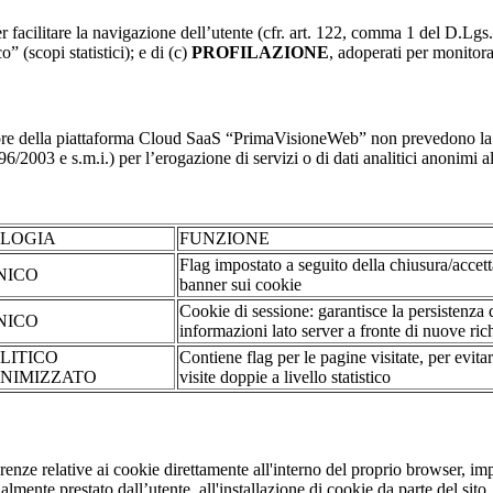
r facilitare la navigazione dell’utente (cfr. art. 122, comma 1 del D.Lgs
o” (scopi statistici); e di (c)
PROFILAZIONE
, adoperati per monitor
re della piattaforma Cloud SaaS “PrimaVisioneWeb” non prevedono la regi
2003 e s.m.i.) per l’erogazione di servizi o di dati analitici anonimi al 
OLOGIA
FUNZIONE
Flag impostato a seguito della chiusura/accet
NICO
banner sui cookie
Cookie di sessione: garantisce la persistenza 
NICO
informazioni lato server a fronte di nuove rich
LITICO
Contiene flag per le pagine visitate, per evita
NIMIZZATO
visite doppie a livello statistico
erenze relative ai cookie direttamente all'interno del proprio browser, im
tualmente prestato dall’utente, all'installazione di cookie da parte del si