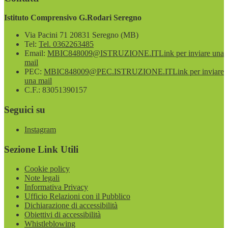
Istituto Comprensivo G.Rodari Seregno
Via Pacini 71 20831 Seregno (MB)
Tel:
Tel. 0362263485
Email:
MBIC848009@ISTRUZIONE.IT
Link per inviare una
mail
PEC:
MBIC848009@PEC.ISTRUZIONE.IT
Link per inviare
una mail
C.F.: 83051390157
Seguici su
Instagram
Sezione Link Utili
Cookie policy
Note legali
Informativa Privacy
Ufficio Relazioni con il Pubblico
Dichiarazione di accessibilità
Obiettivi di accessibilità
Whistleblowing