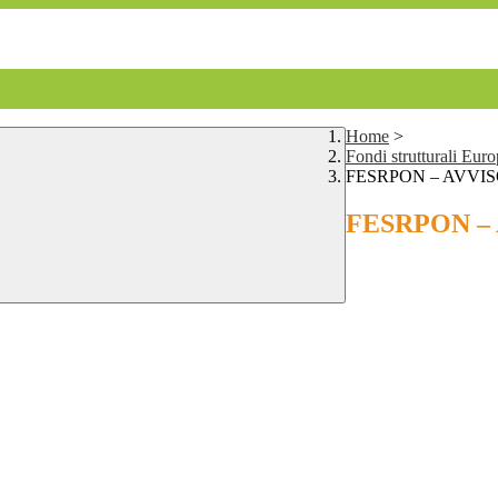
Home
>
Fondi strutturali Eu
FESRPON – AVVISO
FESRPON – 