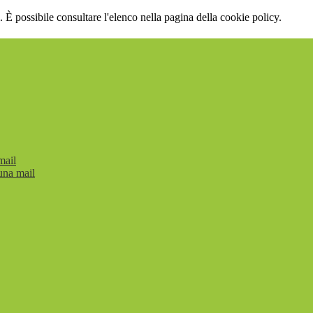
 È possibile consultare l'elenco nella pagina della cookie policy.
mail
una mail