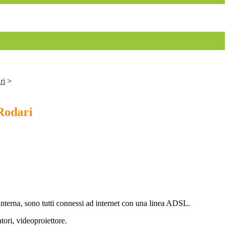
ri
>
Rodari
e interna, sono tutti connessi ad internet con una linea ADSL.
tori, videoproiettore.