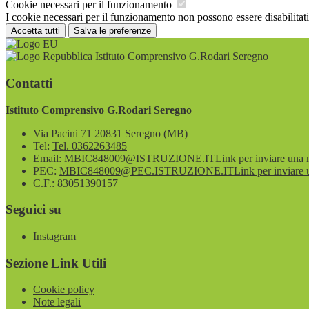
Cookie necessari per il funzionamento
I cookie necessari per il funzionamento non possono essere disabilitati.
Accetta tutti
Salva le preferenze
Istituto Comprensivo G.Rodari Seregno
Contatti
Istituto Comprensivo G.Rodari Seregno
Via Pacini 71 20831 Seregno (MB)
Tel:
Tel. 0362263485
Email:
MBIC848009@ISTRUZIONE.IT
Link per inviare una 
PEC:
MBIC848009@PEC.ISTRUZIONE.IT
Link per inviare 
C.F.: 83051390157
Seguici su
Instagram
Sezione Link Utili
Cookie policy
Note legali