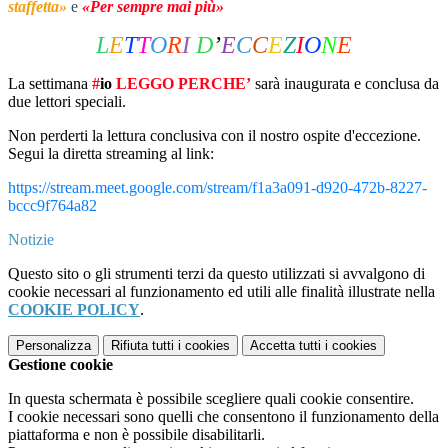
staffetta»
e
«Per sempre mai più»
L
E
T
T
O
R
I
D
’
E
C
C
E
Z
I
O
N
E
La settimana
#
io
LEGGO PERCHE’
sarà inaugurata e conclusa da
due lettori speciali.
Non perderti la lettura conclusiva con il nostro ospite d'eccezione.
Segui la diretta streaming al link:
https://stream.meet.google.com/stream/f1a3a091-d920-472b-8227-
bccc9f764a82
Notizie
Questo sito o gli strumenti terzi da questo utilizzati si avvalgono di
cookie necessari al funzionamento ed utili alle finalità illustrate nella
COOKIE POLICY
.
Personalizza
Rifiuta tutti
i cookies
Accetta tutti
i cookies
Gestione cookie
In questa schermata è possibile scegliere quali cookie consentire.
I cookie necessari sono quelli che consentono il funzionamento della
piattaforma e non è possibile disabilitarli.