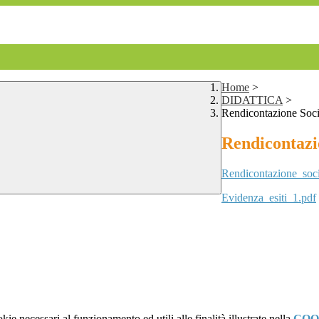
Home
>
DIDATTICA
>
Rendicontazione Soci
Rendicontazi
Rendicontazione_so
Evidenza_esiti_1.pdf
kie necessari al funzionamento ed utili alle finalità illustrate nella
COO