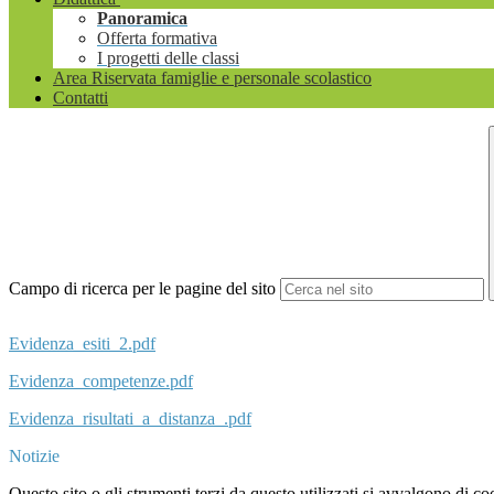
Panoramica
Offerta formativa
I progetti delle classi
Area Riservata famiglie e personale scolastico
Contatti
Campo di ricerca per le pagine del sito
Evidenza_esiti_2.pdf
Evidenza_competenze.pdf
Evidenza_risultati_a_distanza_.pdf
Notizie
Questo sito o gli strumenti terzi da questo utilizzati si avvalgono di coo