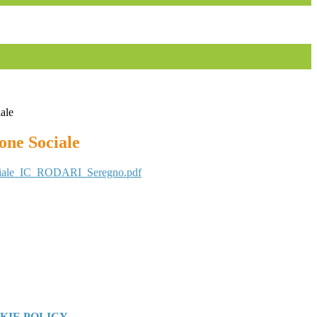
ale
one Sociale
ciale_IC_RODARI_Seregno.pdf
KIE POLICY
.