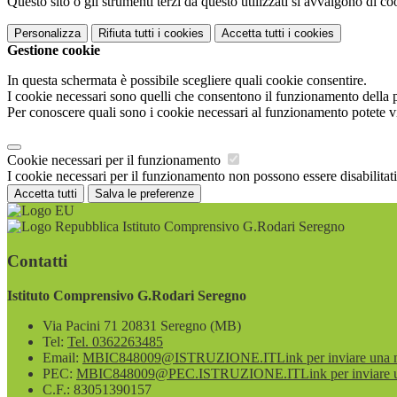
Questo sito o gli strumenti terzi da questo utilizzati si avvalgono di coo
Personalizza
Rifiuta tutti
i cookies
Accetta tutti
i cookies
Gestione cookie
In questa schermata è possibile scegliere quali cookie consentire.
I cookie necessari sono quelli che consentono il funzionamento della pi
Per conoscere quali sono i cookie necessari al funzionamento potete v
Cookie necessari per il funzionamento
I cookie necessari per il funzionamento non possono essere disabilitati.
Accetta tutti
Salva le preferenze
Istituto Comprensivo G.Rodari Seregno
Contatti
Istituto Comprensivo G.Rodari Seregno
Via Pacini 71 20831 Seregno (MB)
Tel:
Tel. 0362263485
Email:
MBIC848009@ISTRUZIONE.IT
Link per inviare una 
PEC:
MBIC848009@PEC.ISTRUZIONE.IT
Link per inviare 
C.F.: 83051390157