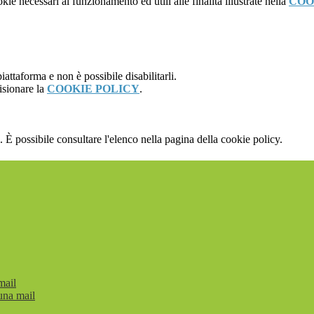
kie necessari al funzionamento ed utili alle finalità illustrate nella
COO
attaforma e non è possibile disabilitarli.
isionare la
COOKIE POLICY
.
 È possibile consultare l'elenco nella pagina della cookie policy.
mail
una mail