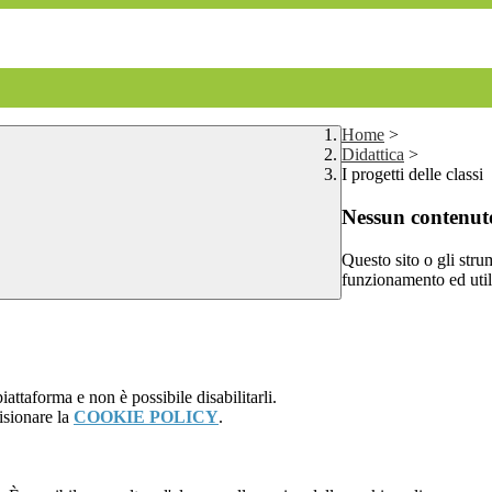
Home
>
Didattica
>
I progetti delle classi
Nessun contenuto
Questo sito o gli stru
funzionamento ed utili 
attaforma e non è possibile disabilitarli.
isionare la
COOKIE POLICY
.