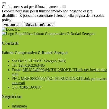
Cookie necessari per il funzionamento
I cookie necessari per il funzionamento non possono essere
disabilitati. È possibile consultare l'elenco nella pagina della cookie
policy.
Accetta tutti
Salva le preferenze
Istituto Comprensivo G.Rodari Seregno
Contatti
Istituto Comprensivo G.Rodari Seregno
Via Pacini 71 20831 Seregno (MB)
Tel:
Tel. 0362263485
Email:
MBIC848009@ISTRUZIONE.IT
Link per inviare una
mail
PEC:
MBIC848009@PEC.ISTRUZIONE.IT
Link per inviare
una mail
C.F.: 83051390157
Seguici su
Instagram