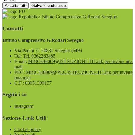
Accetta tutti
Salva le preferenze
Istituto Comprensivo G.Rodari Seregno
Contatti
Istituto Comprensivo G.Rodari Seregno
Via Pacini 71 20831 Seregno (MB)
Tel:
Tel. 0362263485
Email:
MBIC848009@ISTRUZIONE.IT
Link per inviare una
mail
PEC:
MBIC848009@PEC.ISTRUZIONE.IT
Link per inviare
una mail
C.F.: 83051390157
Seguici su
Instagram
Sezione Link Utili
Cookie policy
Note legali