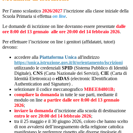
Per l’anno scolastico
2026/2027
l’iscrizione alla classe iniziale della
Scuola Primaria si effettua
on line
.
Le domande di iscrizione on line dovranno essere presentate
dalle
ore 8:00 del 13 gennaio alle ore 20:00 del 14 febbraio 2026
.
Per effettuare l’iscrizione on line i genitori (affidatatri, tutori)
devono:
accedere alla
Piattaforma Unica
all'indirizzo
https://unica.istruzione.gov.it/it/orientamento/iscrizioni
utilizzando le credenziali
SPID
(Sistema Pubblico di Identità
Digitale),
CNS
(Carta Nazionale dei Servizi),
CIE
(Carta di
Identità Elettronica) o
eIDAS
(electronic IDentification
Authentication and Signature)
.
selezionare il codice meccanografico
MBEE84801B;
compilare la domanda
in tutte le sue parti, mediante il
modulo on line
a partire dalle ore 8:00 del 13 gennaio
2026
;
inviare la domanda
d’iscrizione alla scuola di destinazione
entro le ore 20:00 del 14 febbraio 2026
;
tra il 25 maggio e il 30 giugno 2026, coloro che hanno scelto
di non avvalersi dell’insegnamento della religione cattolica
manifestano le preferenze rispetto alle diverse tipologie di