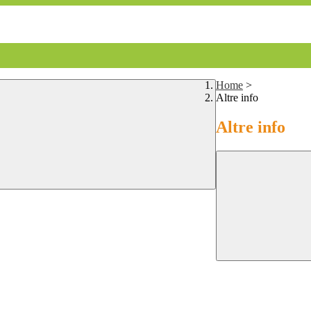
Home
>
Altre info
Altre info