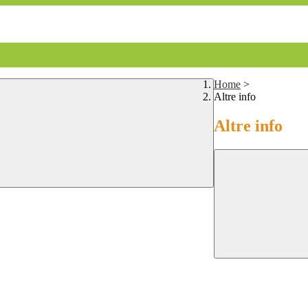
Home
>
Altre info
Altre info