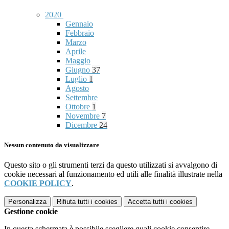
2020
Gennaio
Febbraio
Marzo
Aprile
Maggio
Giugno
37
Luglio
1
Agosto
Settembre
Ottobre
1
Novembre
7
Dicembre
24
Nessun contenuto da visualizzare
Questo sito o gli strumenti terzi da questo utilizzati si avvalgono di
cookie necessari al funzionamento ed utili alle finalità illustrate nella
COOKIE POLICY
.
Personalizza
Rifiuta tutti
i cookies
Accetta tutti
i cookies
Gestione cookie
In questa schermata è possibile scegliere quali cookie consentire.