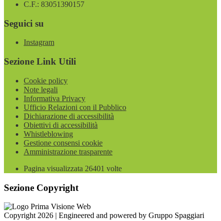
C.F.: 83051390157
Seguici su
Instagram
Sezione Link Utili
Cookie policy
Note legali
Informativa Privacy
Ufficio Relazioni con il Pubblico
Dichiarazione di accessibilità
Obiettivi di accessibilità
Whistleblowing
Gestione consensi cookie
Amministrazione trasparente
Pagina visualizzata
26401
volte
Sezione Copyright
Copyright 2026 | Engineered and powered by Gruppo Spaggiari