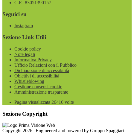
C.F.: 83051390157
Seguici su
Instagram
Sezione Link Utili
Cookie policy
Note legali
Informativa Privacy
Ufficio Relazioni con il Pubblico
Dichiarazione di accessibilità
Obiettivi di accessibilità
Whistleblowing
Gestione consensi cookie
Amministrazione trasparente
Pagina visualizzata
26416
volte
Sezione Copyright
Copyright 2026 | Engineered and powered by Gruppo Spaggiari