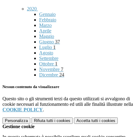
2020
Gennaio
Febbraio
Marzo
Aprile
Maggio
Giugno
37
Luglio
1
Agosto
Settembre
Ottobre
1
Novembre
7
Dicembre
24
Nessun contenuto da visualizzare
Questo sito o gli strumenti terzi da questo utilizzati si avvalgono di
cookie necessari al funzionamento ed utili alle finalità illustrate nella
COOKIE POLICY
.
Personalizza
Rifiuta tutti
i cookies
Accetta tutti
i cookies
Gestione cookie
In questa schermata è possibile scegliere quali cookie consentire.