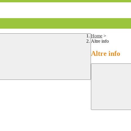
Home
>
Altre info
Altre info