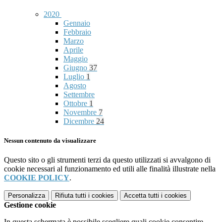
2020
Gennaio
Febbraio
Marzo
Aprile
Maggio
Giugno
37
Luglio
1
Agosto
Settembre
Ottobre
1
Novembre
7
Dicembre
24
Nessun contenuto da visualizzare
Questo sito o gli strumenti terzi da questo utilizzati si avvalgono di
cookie necessari al funzionamento ed utili alle finalità illustrate nella
COOKIE POLICY
.
Personalizza
Rifiuta tutti
i cookies
Accetta tutti
i cookies
Gestione cookie
In questa schermata è possibile scegliere quali cookie consentire.