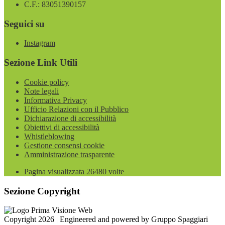
C.F.: 83051390157
Seguici su
Instagram
Sezione Link Utili
Cookie policy
Note legali
Informativa Privacy
Ufficio Relazioni con il Pubblico
Dichiarazione di accessibilità
Obiettivi di accessibilità
Whistleblowing
Gestione consensi cookie
Amministrazione trasparente
Pagina visualizzata
26480
volte
Sezione Copyright
Copyright 2026 | Engineered and powered by Gruppo Spaggiari