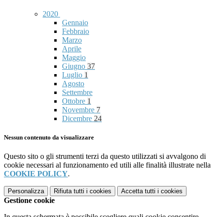
2020
Gennaio
Febbraio
Marzo
Aprile
Maggio
Giugno
37
Luglio
1
Agosto
Settembre
Ottobre
1
Novembre
7
Dicembre
24
Nessun contenuto da visualizzare
Questo sito o gli strumenti terzi da questo utilizzati si avvalgono di
cookie necessari al funzionamento ed utili alle finalità illustrate nella
COOKIE POLICY
.
Personalizza
Rifiuta tutti
i cookies
Accetta tutti
i cookies
Gestione cookie
In questa schermata è possibile scegliere quali cookie consentire.