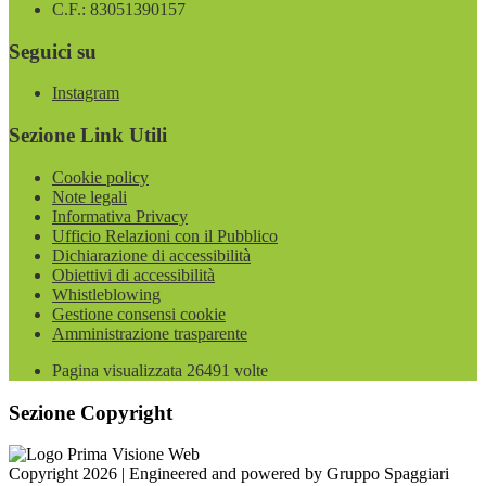
C.F.: 83051390157
Seguici su
Instagram
Sezione Link Utili
Cookie policy
Note legali
Informativa Privacy
Ufficio Relazioni con il Pubblico
Dichiarazione di accessibilità
Obiettivi di accessibilità
Whistleblowing
Gestione consensi cookie
Amministrazione trasparente
Pagina visualizzata
26491
volte
Sezione Copyright
Copyright 2026 | Engineered and powered by Gruppo Spaggiari